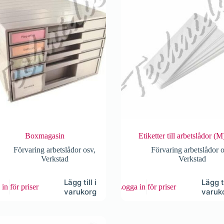
iven
sidan
Boxmagasin
Etiketter till arbetslådor (M
Förvaring arbetslådor osv
,
Förvaring arbetslådor 
Verkstad
Verkstad
Lägg till i
Lägg ti
in för priser
Logga in för priser
varukorg
varuk