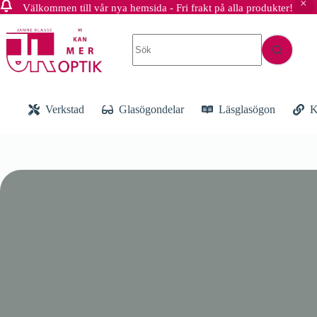
Välkommen till vår nya hemsida - Fri frakt på alla produkter!
Hoppa
till
Inga
innehåll
resultat
Verkstad
Glasögondelar
Läsglasögon
K