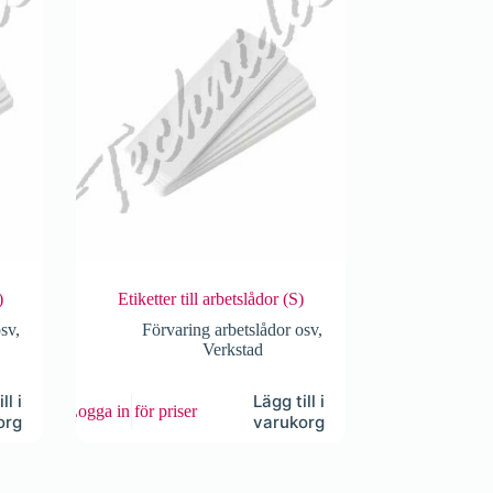
)
Etiketter till arbetslådor (S)
osv
,
Förvaring arbetslådor osv
,
Verkstad
ll i
Lägg till i
Logga in för priser
org
varukorg