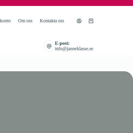
 konto
Om oss
Kontakta oss
Varukorg
E-post:
info@janneklasse.se