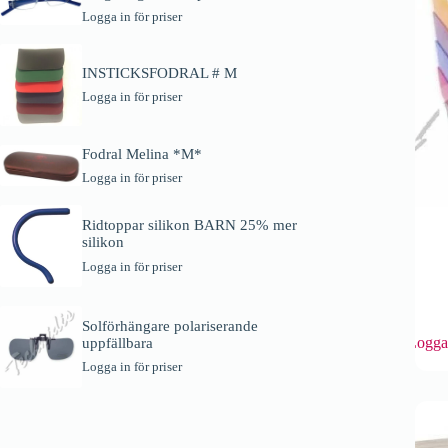
Logga in för priser
INSTICKSFODRAL # M
Logga in för priser
Fodral Melina *M*
Logga in för priser
Ridtoppar silikon BARN 25% mer
silikon
Logga in för priser
Solförhängare polariserande
Den
Logga 
uppfällbara
här
produk
Logga in för priser
har
flera
variante
De