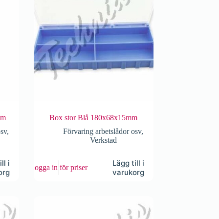
mm
Box stor Blå 180x68x15mm
osv
,
Förvaring arbetslådor osv
,
Verkstad
ll i
Lägg till i
Logga in för priser
org
varukorg