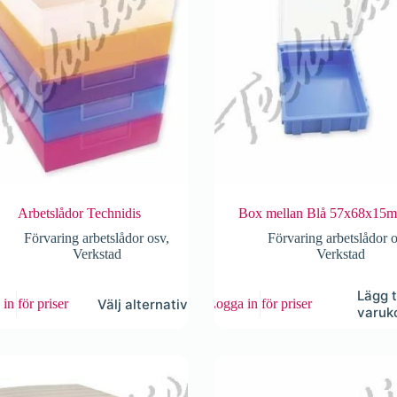
Arbetslådor Technidis
Box mellan Blå 57x68x15
Förvaring arbetslådor osv
,
Förvaring arbetslådor 
Verkstad
Verkstad
Lägg ti
Välj alternativ
in för priser
Logga in för priser
varuk
ten
r.