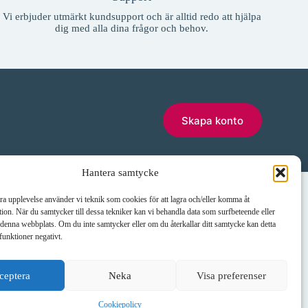
Vi erbjuder utmärkt kundsupport och är alltid redo att hjälpa
dig med alla dina frågor och behov.
Skapa konto
Hantera samtycke
Telefon
E-post:
bra upplevelse använder vi teknik som cookies för att lagra och/eller komma åt
erås
035-10 11 00
info@janneklasse.se
ion. När du samtycker till dessa tekniker kan vi behandla data som surfbeteende eller
denna webbplats. Om du inte samtycker eller om du återkallar ditt samtycke kan detta
funktioner negativt.
ceptera
Neka
Visa preferenser
Cookiepolicy