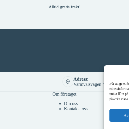
Alltid gratis frakt!
Adress:
För att ge en 
Varmvalsvägen 4, 721 30 Väst
enhetsinformat
Om företaget
unika ID:n på 
påverka vissa 
Om oss
Kontakta oss
Ac