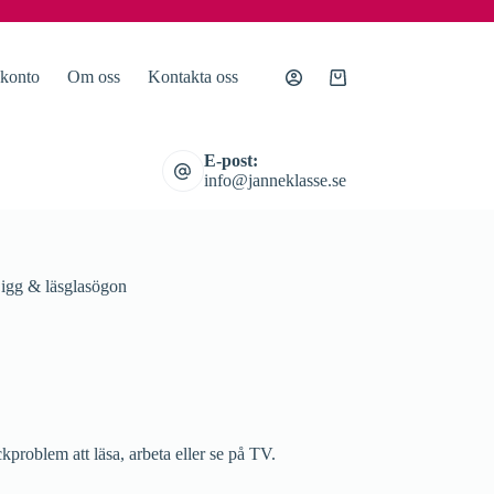
 konto
Om oss
Kontakta oss
Varukorg
E-post:
info@janneklasse.se
igg & läsglasögon
problem att läsa, arbeta eller se på TV.