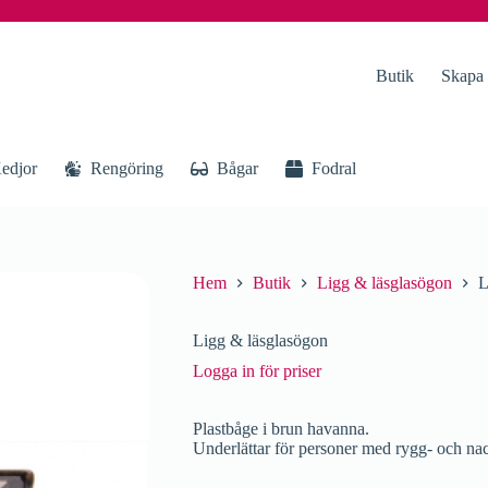
Butik
Skapa
edjor
Rengöring
Bågar
Fodral
Hem
Butik
Ligg & läsglasögon
L
Ligg & läsglasögon
Logga in för priser
Plastbåge i brun havanna.
Underlättar för personer med rygg- och nack