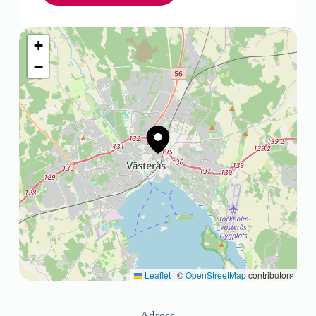
+
−
Leaflet
|
©
OpenStreetMap
contributors
Adress