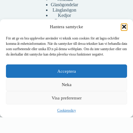
Glasögondelar
Läsglasögon
Kedjor
Rengöring
Bågar
Hantera samtycke
Fodral
För att ge en bra upplevelse använder vi teknik som cookies för att lagra och/eller
komma åt enhetsinformation. När du samtycker till dessa tekniker kan vi behandla data
som surfbeteende eller unika ID:n på denna webbplats. Om du inte samtycker eller om
Konto
du återkallar ditt samtycke kan detta påverka vissa funktioner negativt.
Mitt konto
Skapa konto
Acceptera
Neka
Visa preferenser
Om företaget
Om oss
Cookiepolicy
Kontakta oss
Copyright © 2026 - Janne Klasse