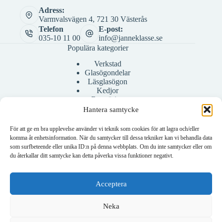
Adress:
Varmvalsvägen 4, 721 30 Västerås
Telefon
E-post:
035-10 11 00
info@janneklasse.se
Populära kategorier
Verkstad
Glasögondelar
Läsglasögon
Kedjor
Rengöring
Bågar
Hantera samtycke
Fodral
För att ge en bra upplevelse använder vi teknik som cookies för att lagra och/eller
komma åt enhetsinformation. När du samtycker till dessa tekniker kan vi behandla data
som surfbeteende eller unika ID:n på denna webbplats. Om du inte samtycker eller om
Konto
du återkallar ditt samtycke kan detta påverka vissa funktioner negativt.
Mitt konto
Skapa konto
Acceptera
Neka