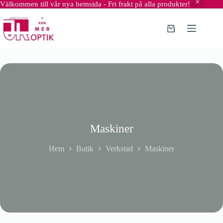
Välkommen till vår nya hemsida - Fri frakt på alla produkter!
Hoppa
till
innehåll
Varukorg
Maskiner
Hem
Butik
Verkstad
Maskiner