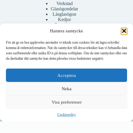
Verkstad
Glasögondelar
Läsglasögon
Kedjor
Rengöring
Bågar
Hantera samtycke
Fodral
För att ge en bra upplevelse använder vi teknik som cookies för att lagra och/eller
komma åt enhetsinformation. När du samtycker till dessa tekniker kan vi behandla data
som surfbeteende eller unika ID:n på denna webbplats. Om du inte samtycker eller om
Konto
du återkallar ditt samtycke kan detta påverka vissa funktioner negativt.
Mitt konto
Skapa konto
Acceptera
Neka
Visa preferenser
Om företaget
Om oss
Cookiepolicy
Kontakta oss
Copyright © 2026 - Janne Klasse