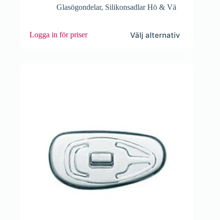
Glasögondelar
,
Silikonsadlar Hö & Vä
Den
Välj alternativ
Logga in för priser
här
produkten
har
flera
varianter.
De
olika
alternativen
kan
väljas
på
produktsidan