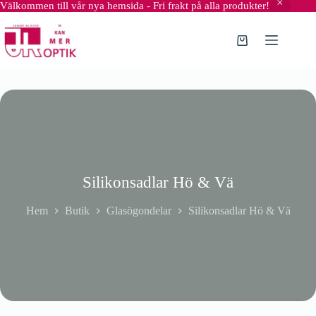
Välkommen till vår nya hemsida - Fri frakt på alla produkter!
Hoppa
till
innehåll
Varukorg
Silikonsadlar Hö & Vä
Hem
Butik
Glasögondelar
Silikonsadlar Hö & Vä