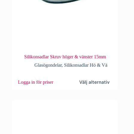
Silikonsadlar Skruv höger & vänster 15mm
Glasögondelar
,
Silikonsadlar Hö & Vä
Den
Välj alternativ
Logga in för priser
här
produkten
har
flera
varianter.
De
olika
alternativen
kan
väljas