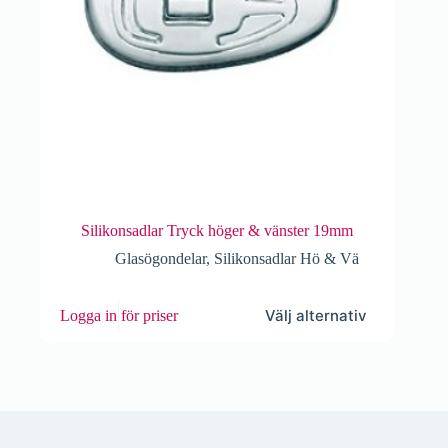
Silikonsadlar Tryck höger & vänster 19mm
Glasögondelar
,
Silikonsadlar Hö & Vä
Den
Välj alternativ
Logga in för priser
här
produkten
har
flera
varianter.
De
olika
alternativen