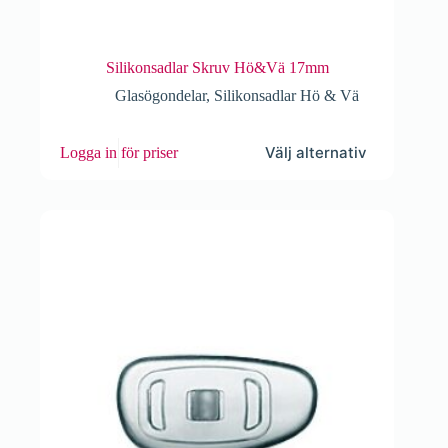
Silikonsadlar Skruv Hö&Vä 17mm
Glasögondelar
,
Silikonsadlar Hö & Vä
Den
Välj alternativ
Logga in för priser
här
produkten
har
flera
varianter.
De
olika
alternativen
kan
väljas
på
produktsidan