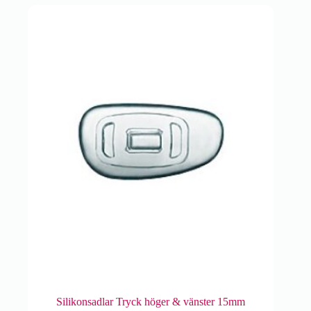
flera
varianter.
De
olika
alternativen
kan
väljas
på
produktsidan
Silikonsadlar Tryck höger & vänster 15mm