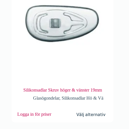
på
produktsidan
Silikonsadlar Skruv höger & vänster 19mm
Glasögondelar
,
Silikonsadlar Hö & Vä
Den
Välj alternativ
Logga in för priser
här
produkten
har