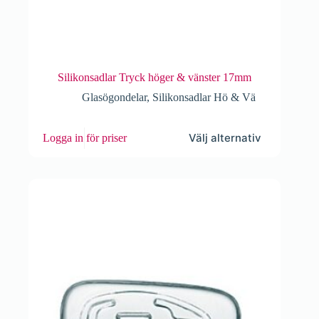
Silikonsadlar Tryck höger & vänster 17mm
Glasögondelar
,
Silikonsadlar Hö & Vä
Den
Välj alternativ
Logga in för priser
här
produkten
har
flera
varianter.
De
olika
alternativen
kan
väljas
på
produktsidan