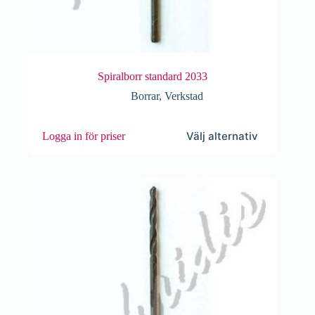
Spiralborr standard 2033
Borrar
,
Verkstad
Den
Välj alternativ
Logga in för priser
här
produkten
har
flera
varianter.
De
olika
alternativen
kan
väljas
på
produktsidan