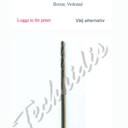
Borrar
,
Verkstad
Den
Välj alternativ
Logga in för priser
här
produkten
har
flera
varianter.
De
olika
alternativen
kan
väljas
på
produktsidan