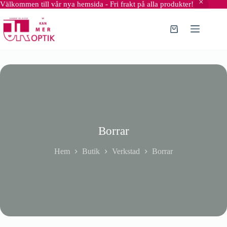
Välkommen till vår nya hemsida - Fri frakt på alla produkter!
Hoppa
till
innehåll
Varukorg
Borrar
Hem
Butik
Verkstad
Borrar