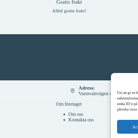
Gratis frakt
Alltid gratis frakt!
Adress:
För att ge en 
Varmvalsvägen 4, 721 30 Väst
enhetsinformat
Om företaget
unika ID:n på 
påverka vissa 
Om oss
Kontakta oss
Ac