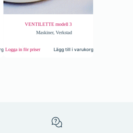
VENTILETTE modell 3
VENTILETTE model
Maskiner
,
Verkstad
Mask
g
Lägg till i varukorg
Logga in för priser
Logga in för priser