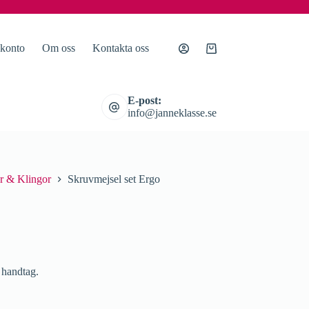
 konto
Om oss
Kontakta oss
Varukorg
E-post:
info@janneklasse.se
r & Klingor
Skruvmejsel set Ergo
 handtag.