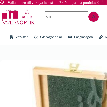
Välkommen till vår nya hemsida - Fri frakt på alla produkter!
Hoppa
till
Inga
innehåll
resultat
Verkstad
Glasögondelar
Läsglasögon
K