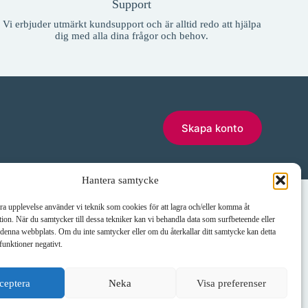
Support
Vi erbjuder utmärkt kundsupport och är alltid redo att hjälpa
dig med alla dina frågor och behov.
Skapa konto
Hantera samtycke
Telefon
E-post:
bra upplevelse använder vi teknik som cookies för att lagra och/eller komma åt
erås
035-10 11 00
info@janneklasse.se
ion. När du samtycker till dessa tekniker kan vi behandla data som surfbeteende eller
denna webbplats. Om du inte samtycker eller om du återkallar ditt samtycke kan detta
funktioner negativt.
ceptera
Neka
Visa preferenser