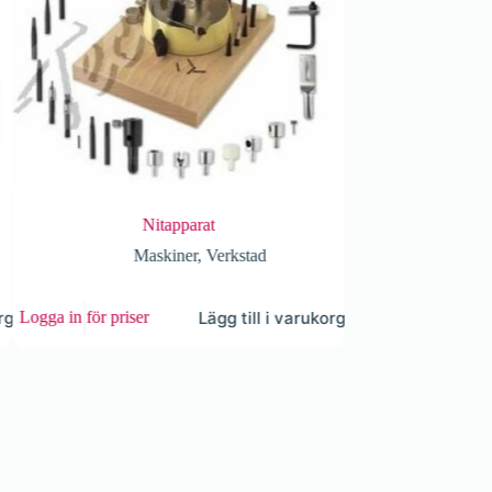
Nitapparat
VENTILETTE modell 3
Maskiner
,
Verkstad
Maskiner
,
Verkstad
Lägg till i varukorg
Lägg till 
riser
Logga in för priser