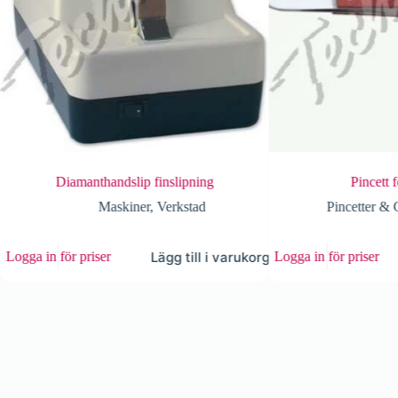
handslip finslipning
Pincett för lödning
Maskiner
,
Verkstad
Pincetter & Gängtappar
,
Verk
Lägg till i varukorg
Lägg till i 
ser
Logga in för priser