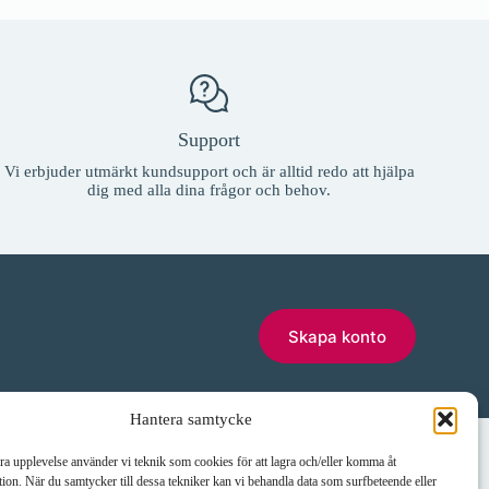
Support
Vi erbjuder utmärkt kundsupport och är alltid redo att hjälpa
dig med alla dina frågor och behov.
Skapa konto
Hantera samtycke
Telefon
E-post:
bra upplevelse använder vi teknik som cookies för att lagra och/eller komma åt
erås
035-10 11 00
info@janneklasse.se
ion. När du samtycker till dessa tekniker kan vi behandla data som surfbeteende eller