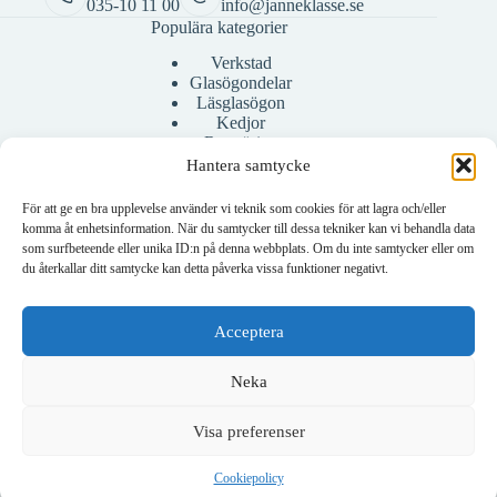
035-10 11 00
info@janneklasse.se
Populära kategorier
Verkstad
Glasögondelar
Läsglasögon
Kedjor
Rengöring
Bågar
Hantera samtycke
Fodral
För att ge en bra upplevelse använder vi teknik som cookies för att lagra och/eller
komma åt enhetsinformation. När du samtycker till dessa tekniker kan vi behandla data
som surfbeteende eller unika ID:n på denna webbplats. Om du inte samtycker eller om
Konto
du återkallar ditt samtycke kan detta påverka vissa funktioner negativt.
Mitt konto
Skapa konto
Acceptera
Neka
Visa preferenser
Om företaget
Om oss
Cookiepolicy
Kontakta oss