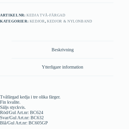
ARTIKELNR:
KEDJA TVÅ-FÄRGAD
KATEGORIER:
KEDJOR
,
KEDJOR & NYLONBAND
Beskrivning
Ytterligare information
Tvåfärgad kedja i tre olika färger.
Fin kvalite.
Säljs styckvis.
Röd/Gul Art.nr: BC624
Svar/Gul Art.nr: BC632
Blå/Gul Art.nr: BC605GP