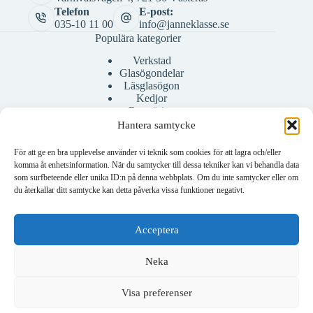
Telefon
E-post:
035-10 11 00
info@janneklasse.se
Populära kategorier
Verkstad
Glasögondelar
Läsglasögon
Kedjor
Rengöring
Bågar
Hantera samtycke
Fodral
För att ge en bra upplevelse använder vi teknik som cookies för att lagra och/eller
komma åt enhetsinformation. När du samtycker till dessa tekniker kan vi behandla data
som surfbeteende eller unika ID:n på denna webbplats. Om du inte samtycker eller om
Konto
du återkallar ditt samtycke kan detta påverka vissa funktioner negativt.
Mitt konto
Skapa konto
Acceptera
Neka
Visa preferenser
Om företaget