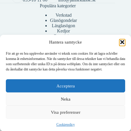
Populära kategorier
Verkstad
Glasögondelar
Läsglasögon
Kedjor
Rengöring
Bågar
Hantera samtycke
Fodral
För att ge en bra upplevelse använder vi teknik som cookies för att lagra och/eller
komma åt enhetsinformation. När du samtycker till dessa tekniker kan vi behandla data
som surfbeteende eller unika ID:n på denna webbplats. Om du inte samtycker eller om
Konto
du återkallar ditt samtycke kan detta påverka vissa funktioner negativt.
Mitt konto
Skapa konto
Acceptera
Neka
Visa preferenser
Om företaget
Om oss
Cookiepolicy
Kontakta oss