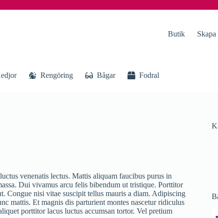
Butik
Skapa
edjor
Rengöring
Bågar
Fodral
K
uctus venenatis lectus. Mattis aliquam faucibus purus in
assa. Dui vivamus arcu felis bibendum ut tristique. Porttitor
t. Congue nisi vitae suscipit tellus mauris a diam. Adipiscing
B
c mattis. Et magnis dis parturient montes nascetur ridiculus
iquet porttitor lacus luctus accumsan tortor. Vel pretium