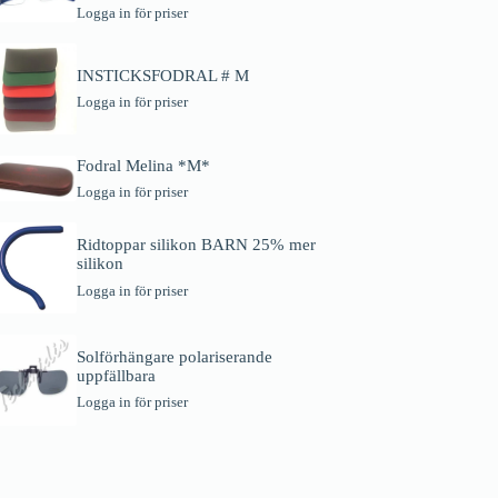
Logga in för priser
INSTICKSFODRAL # M
Logga in för priser
Fodral Melina *M*
Logga in för priser
Ridtoppar silikon BARN 25% mer
silikon
Logga in för priser
Solförhängare polariserande
uppfällbara
Logga in för priser