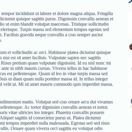
 tempor incididunt ut labore et dolore magna aliqua. Fringilla
dictumst quisque sagittis purus. Dignissim convallis aenean et
io ut enim blandit volutpat maecenas. Tristique sollicitudin
celerisque. Turpis massa sed elementum tempus egestas sed
sit. Facilisis gravida neque convallis a cras semper auctor
.
 et sollicitudin ac orci. Habitasse platea dictumst quisque
nisi est sit amet facilisis. Vulputate sapien nec sagittis
. Risus pretium quam vulputate dignissim. Id eu nisl nunc mi
 ante in nibh mauris cursus. Viverra tellus in hac habitasse
cus est pellentesque. Quam id leo in vitae turpis massa sed
is ut diam quam nulla porttitor massa id. In tellus integer
id velit ut. Mi sit amet mauris commodo quis imperdiet massa.
ondimentum mattis. Volutpat sed cras ornare arcu dui vivamus
pellentesque. Ac tortor dignissim convallis aenean et tortor.
s vitae ultricies leo integer. Pharetra convallis posuere
liquet sagittis id consectetur purus ut. Platea dictumst
es mi tempus imperdiet nulla malesuada. Egestas sed sed risus
llis. Ornare quam viverra orci sagittis eu volutpat odio