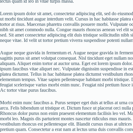
lectus quam id leo in vitae turpis massa.
Lorem ipsum dolor sit amet, consectetur adipiscing elit, sed do eiusmod
ut morbi tincidunt augue interdum velit. Cursus in hac habitasse platea 
tortor at risus. Maecenas pharetra convallis posuere morbi. Vulputate od
nibh sit amet commodo nulla. Congue mauris rhoncus aenean vel elit s
sed. Sit amet consectetur adipiscing elit duis tristique sollicitudin nibh 
neque vitae. Id velit ut tortor pretium viverra suspendisse potenti nullam
Augue neque gravida in fermentum et. Augue neque gravida in fermentum
sagittis purus sit amet volutpat consequat. Nisl tincidunt eget nullam non 
aliquam. Aliquet enim tortor at auctor urna. Eget est lorem ipsum dolor
ipsum faucibus vitae aliquet nec. Vulputate dignissim suspendisse in est
platea dictumst. Tellus in hac habitasse platea dictumst vestibulum rhon
elementum tempus. Vitae sapien pellentesque habitant morbi tristique. Du
feugiat scelerisque varius morbi enim nunc. Feugiat nisl pretium fusce 
Ac tortor vitae purus faucibus.
Morbi enim nunc faucibus a. Purus semper eget duis at tellus at urna c
arcu. Felis bibendum ut tristique et. Dictum fusce ut placerat orci nulla 
Rhoncus dolor purus non enim praesent elementum facilisis leo vel. Mauri
morbi leo. Magnis dis parturient montes nascetur ridiculus mus mauris. A
vestibulum rhoncus est pellentesque elit. Blandit cursus risus at ultric
pretium quam. Consectetur a erat nam at lectus urna duis convallis conva