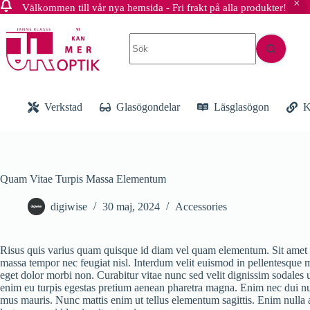
Välkommen till vår nya hemsida - Fri frakt på alla produkter!
Hoppa
till
Inga
innehåll
resultat
Verkstad
Glasögondelar
Läsglasögon
K
Quam Vitae Turpis Massa Elementum
digiwise
30 maj, 2024
Accessories
Risus quis varius quam quisque id diam vel quam elementum. Sit amet l
massa tempor nec feugiat nisl. Interdum velit euismod in pellentesque m
eget dolor morbi non. Curabitur vitae nunc sed velit dignissim sodales u
enim eu turpis egestas pretium aenean pharetra magna. Enim nec dui nun
mus mauris. Nunc mattis enim ut tellus elementum sagittis. Enim nulla al