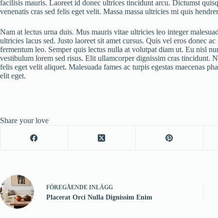
facilisis mauris. Laoreet id donec ultrices tincidunt arcu. Dictumst quis
venenatis cras sed felis eget velit. Massa massa ultricies mi quis hendre
Nam at lectus urna duis. Mus mauris vitae ultricies leo integer malesuad
ultricies lacus sed. Justo laoreet sit amet cursus. Quis vel eros donec a
fermentum leo. Semper quis lectus nulla at volutpat diam ut. Eu nisl 
vestibulum lorem sed risus. Elit ullamcorper dignissim cras tincidunt. N
felis eget velit aliquet. Malesuada fames ac turpis egestas maecenas ph
elit eget.
Share your love
FÖREGÅENDE
INLÄGG
Placerat Orci Nulla Dignissim Enim