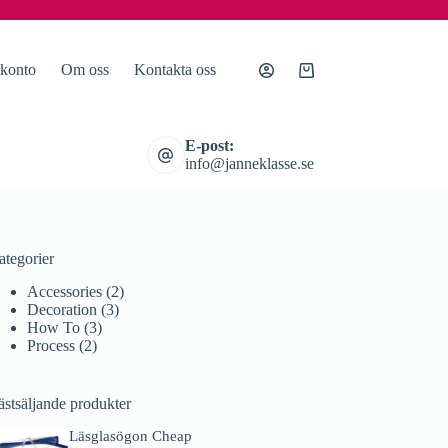
 konto
Om oss
Kontakta oss
Varukorg
E-post:
info@janneklasse.se
ategorier
Accessories
(2)
Decoration
(3)
How To
(3)
Process
(2)
ästsäljande produkter
Läsglasögon Cheap