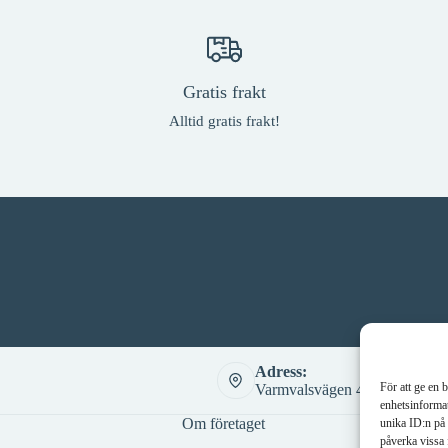
produktsidan
produkt
Gratis frakt
Alltid gratis frakt!
Adress:
För att ge en 
Varmvalsvägen 4, 721 30 Väst
enhetsinformat
Om företaget
unika ID:n på 
påverka vissa 