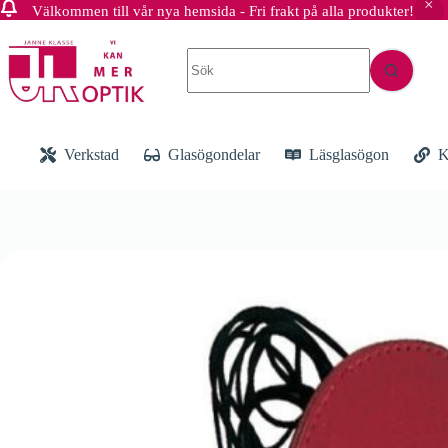
Välkommen till vår nya hemsida - Fri frakt på alla produkter!
Hoppa
till
Inga
innehåll
resultat
Verkstad
Glasögondelar
Läsglasögon
K