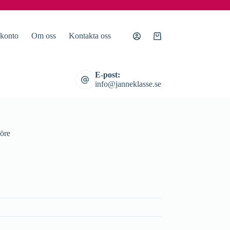
 konto
Om oss
Kontakta oss
Varukorg
E-post:
info@janneklasse.se
öre