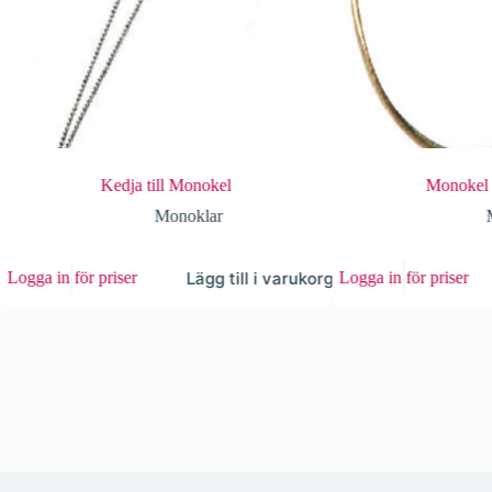
Kedja till Monokel
Monokel utan ga
Monoklar
Monokl
Den
Lägg till i varukorg
in för priser
Logga in för priser
här
produkten
har
flera
varianter.
De
olika
alternativen
kan
väljas
på