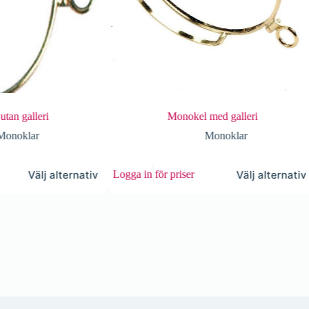
lleri
Monokel med galleri
ar
Monoklar
Den
Den
Välj alternativ
Välj alternativ
Logga in för priser
Logg
här
här
produkten
produk
har
har
flera
flera
varianter.
variante
De
De
olika
olika
alternativen
alternat
kan
kan
väljas
väljas
på
på