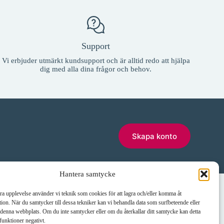
sidan
produktsidan
Support
Vi erbjuder utmärkt kundsupport och är alltid redo att hjälpa
dig med alla dina frågor och behov.
Skapa konto
Hantera samtycke
Telefon
E-post:
bra upplevelse använder vi teknik som cookies för att lagra och/eller komma åt
erås
035-10 11 00
info@janneklasse.se
ion. När du samtycker till dessa tekniker kan vi behandla data som surfbeteende eller
denna webbplats. Om du inte samtycker eller om du återkallar ditt samtycke kan detta
funktioner negativt.